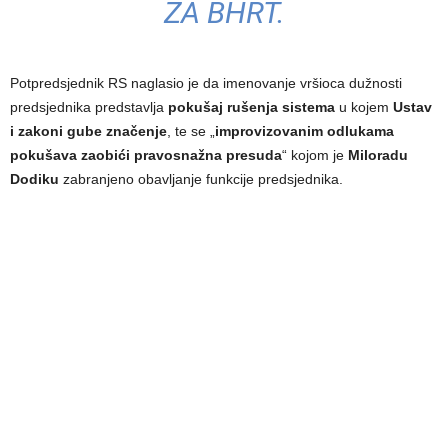
ZA BHRT.
Potpredsjednik RS naglasio je da imenovanje vršioca dužnosti
predsjednika predstavlja
pokušaj rušenja sistema
u kojem
Ustav
i zakoni gube značenje
, te se „
improvizovanim odlukama
pokušava zaobići pravosnažna presuda
“ kojom je
Miloradu
Dodiku
zabranjeno obavljanje funkcije predsjednika.