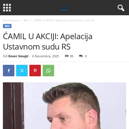
Naslovnica
BIH
ĆAMIL U AKCIJI: Apelacija Ustavnom sudu RS
BIH
ĆAMIL U AKCIJI: Apelacija
Ustavnom sudu RS
Od
Enver Smajić
-
6 Novembra, 2025
85
0