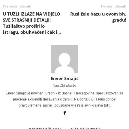
Prethodni članak
Naredni članak
U TUZLI IZLAZE NA VIDJELO
Rusi žele bazu u ovom bh.
SVE STRAŠNIJI DETALJI:
gradu!
Tužilaštvo proširilo
istragu, obuhvaćeni čak i…
Enver Smajić
https://bihplus.ba
Enver Smajić je novinar i urednik iz Bosne i Hercegovine, specijalizovan za
praćenje aktuelnih dešavanja u zemlji. Na portalu BiH Plus donosi
pravovremene, jasne i pouzdane vijesti iz svih krajeva BiH.