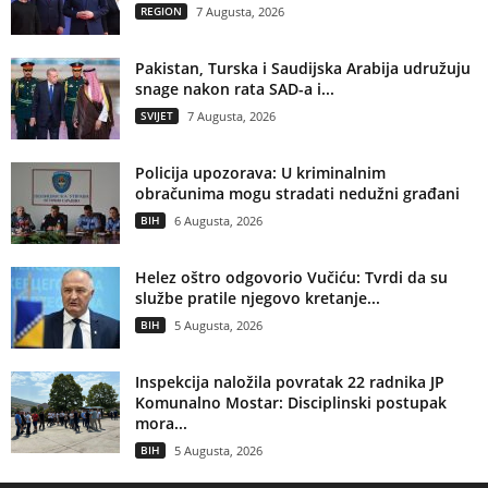
REGION
7 Augusta, 2026
Pakistan, Turska i Saudijska Arabija udružuju
snage nakon rata SAD-a i...
SVIJET
7 Augusta, 2026
Policija upozorava: U kriminalnim
obračunima mogu stradati nedužni građani
BIH
6 Augusta, 2026
Helez oštro odgovorio Vučiću: Tvrdi da su
službe pratile njegovo kretanje...
BIH
5 Augusta, 2026
Inspekcija naložila povratak 22 radnika JP
Komunalno Mostar: Disciplinski postupak
mora...
BIH
5 Augusta, 2026