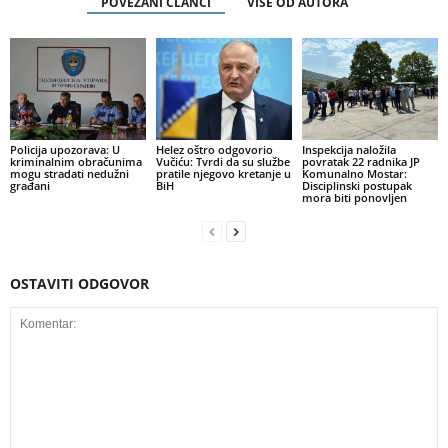
POVEZANI ČLANCI
VIŠE OD AUTORA
Policija upozorava: U
Helez oštro odgovorio
Inspekcija naložila
kriminalnim obračunima
Vučiću: Tvrdi da su službe
povratak 22 radnika JP
mogu stradati nedužni
pratile njegovo kretanje u
Komunalno Mostar:
građani
BiH
Disciplinski postupak
mora biti ponovljen
OSTAVITI ODGOVOR