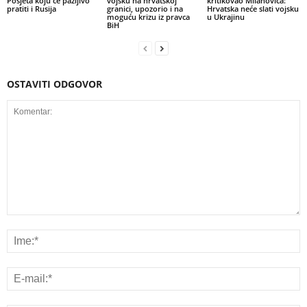
Posjeta koju će pažljivo
vojsku na hrvatskoj
kritikovao Milanovića:
pratiti i Rusija
granici, upozorio i na
Hrvatska neće slati vojsku
moguću krizu iz pravca
u Ukrajinu
BiH
OSTAVITI ODGOVOR