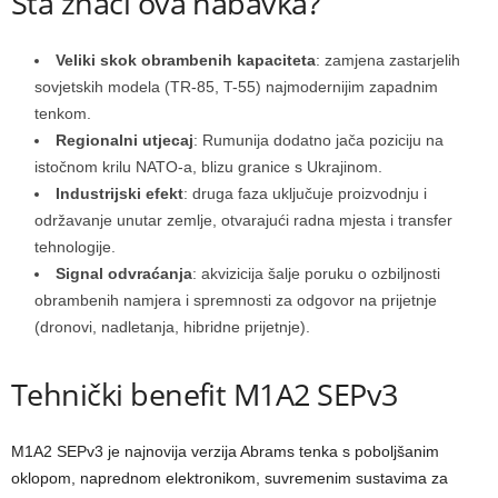
Šta znači ova nabavka?
Veliki skok obrambenih kapaciteta
: zamjena zastarjelih
sovjetskih modela (TR-85, T-55) najmodernijim zapadnim
tenkom.
Regionalni utjecaj
: Rumunija dodatno jača poziciju na
istočnom krilu NATO-a, blizu granice s Ukrajinom.
Industrijski efekt
: druga faza uključuje proizvodnju i
održavanje unutar zemlje, otvarajući radna mjesta i transfer
tehnologije.
Signal odvraćanja
: akvizicija šalje poruku o ozbiljnosti
obrambenih namjera i spremnosti za odgovor na prijetnje
(dronovi, nadletanja, hibridne prijetnje).
Tehnički benefit M1A2 SEPv3
M1A2 SEPv3 je najnovija verzija Abrams tenka s poboljšanim
oklopom, naprednom elektronikom, suvremenim sustavima za