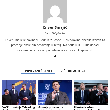
Enver Smajić
https://bihplus.ba
Enver Smajić je novinar i urednik iz Bosne i Hercegovine, specijalizovan za
praćenje aktuelnih dešavanja u zemlji. Na portalu BiH Plus donosi
pravovremene, jasne i pouzdane vijesti iz svih krajeva BiH.
POVEZANI ČLANCI
VIŠE OD AUTORA
Vučić dočekuje Zelenskog:
Grmoja ponovo traži
Plenković oštro