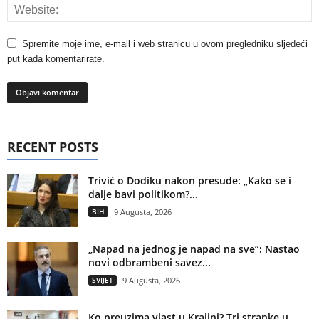
Spremite moje ime, e-mail i web stranicu u ovom pregledniku sljedeći
put kada komentarirate.
RECENT POSTS
Trivić o Dodiku nakon presude: „Kako se i
dalje bavi politikom?...
BIH
9 Augusta, 2026
„Napad na jednog je napad na sve“: Nastao
novi odbrambeni savez...
SVIJET
9 Augusta, 2026
Ko preuzima vlast u Krajini? Tri stranke u