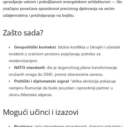
upravljanje vatrom i poboljšanom energetskom arhitekturom — što
značajno povećava sposobnost preciznog djelovanja na većim
udaljenostima i preživljavanje na bojištu.
Zašto sada?
Geopolitički kontekst
: blizina konflikta u Ukrajini i učestali
incidenti u zračnom prostoru pojačavaju potrebu za
modernizacijom.
NATO standardi
: dio je dugoročnog plana transformacije
oružanih snaga do 2040. prema obavezama saveza.
Politički i diplomatski signal
: Velika akvizicija pokazuje
namjeru Rumunije da bude pouzdan i sposobniji partner u
okviru Atlantske alijanse.
Mogući učinci i izazovi
Pozitivno:
jača obrambene sposobnosti, domaća industrija i