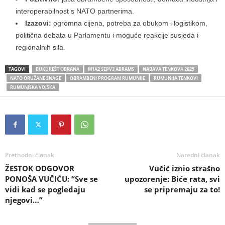
interoperabilnost s NATO partnerima.
Izazovi:
ogromna cijena, potreba za obukom i logistikom,
politična debata u Parlamentu i moguće reakcije susjeda i
regionalnih sila.
TAGOVI
BUKUREŠT OBRANA
M1A2 SEPV3 ABRAMS
NABAVA TENKOVA 2025
NATO ORUŽANE SNAGE
OBRAMBENI PROGRAM RUMUNIJE
RUMUNIJA TENKOVI
RUMUNJSKA VOJSKA
Prethodni članak
Naredni članak
ŽESTOK ODGOVOR
Vučić iznio strašno
PONOŠA VUČIĆU: “Sve se
upozorenje: Biće rata, svi
vidi kad se pogledaju
se pripremaju za to!
njegovi…”