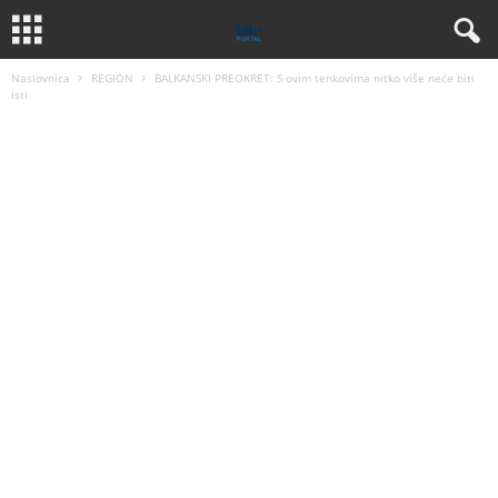
Naslovnica
REGION
BALKANSKI PREOKRET: S ovim tenkovima nitko više neće biti
isti