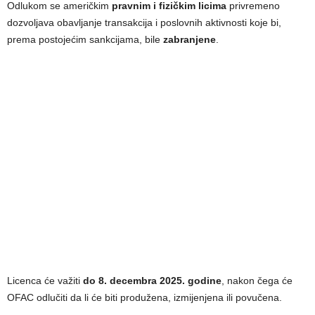
Odlukom se američkim
pravnim i fizičkim licima
privremeno
dozvoljava obavljanje transakcija i poslovnih aktivnosti koje bi,
prema postojećim sankcijama, bile
zabranjene
.
Licenca će važiti
do 8. decembra 2025. godine
, nakon čega će
OFAC odlučiti da li će biti produžena, izmijenjena ili povučena.