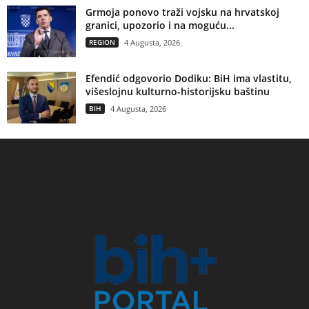
Grmoja ponovo traži vojsku na hrvatskoj
granici, upozorio i na moguću...
REGION
4 Augusta, 2026
Efendić odgovorio Dodiku: BiH ima vlastitu,
višeslojnu kulturno-historijsku baštinu
BIH
4 Augusta, 2026