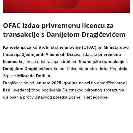
OFAC izdao privremenu licencu za
transakcije s Danijelom Dragičevićem
Kancelarija za kontrolu strane imovine (OFAC)
pri
Ministarstvu
finansija Sjedinjenih Američkih Država
izdala je
privremenu
licencu
kojom se odobravaju određene
finansijske transakcije
s
Danijelom Dragičevićem
, šefom Kabineta predsjednika Republike
Srpske
Milorada Dodika
.
Dragičević se od
januara 2025. godine
nalazi na američkoj
crnoj
listi
, uvedenoj zbog podrivanja Dejtonskog mirovnog sporazuma i
djelovanja protiv ustavnog poretka Bosne i Hercegovine.