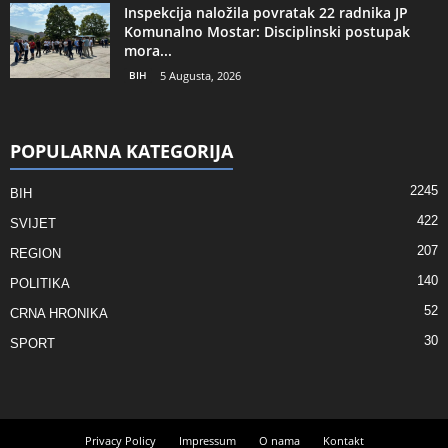
Inspekcija naložila povratak 22 radnika JP
Komunalno Mostar: Disciplinski postupak
mora...
BIH
5 Augusta, 2026
POPULARNA KATEGORIJA
2245
BIH
422
SVIJET
207
REGION
140
POLITIKA
52
CRNA HRONIKA
30
SPORT
Privacy Policy
Impressum
O nama
Kontakt