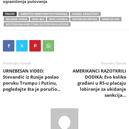
ograničenja putovanja
.
TAGOVI
AMERIČKO MINISTARSTVO FINANSIJA
DANIJEL DRAGIČEVIĆ
MILORAD DODIK
OFAC BIH
OFAC LICENCA
REPUBLIKA SRPSKA
SANKCIJE SAD
WESTERN BALKANS STABILIZATION REGULATIONS
Prethodni članak
Naredni članak
URNEBESAN VIDEO:
AMERIKANCI RAZOTKRILI
Stevandić iz Rusije poslao
DODIKA: Evo koliko
poruku Trumpu i Putinu,
građani u RS-u plaćaju
pogledajte šta je poručio…
lobiranje za ukidanje
sankcija…