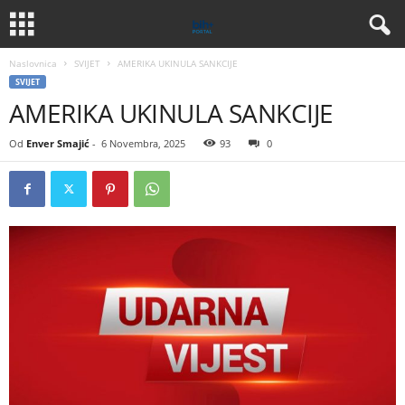
Naslovnica
SVIJET
AMERIKA UKINULA SANKCIJE
SVIJET
AMERIKA UKINULA SANKCIJE
Od
Enver Smajić
-
6 Novembra, 2025
93
0