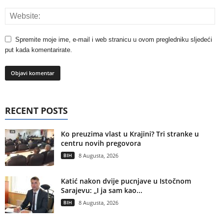
Spremite moje ime, e-mail i web stranicu u ovom pregledniku sljedeći
put kada komentarirate.
RECENT POSTS
Ko preuzima vlast u Krajini? Tri stranke u
centru novih pregovora
BIH
8 Augusta, 2026
Katić nakon dvije pucnjave u Istočnom
Sarajevu: „I ja sam kao...
BIH
8 Augusta, 2026