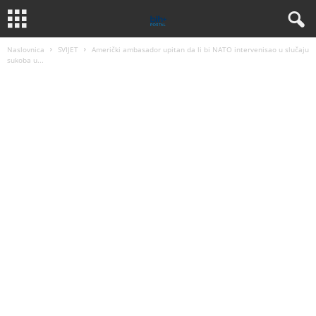
Naslovnica
SVIJET
Američki ambasador upitan da li bi NATO intervenisao u slučaju
sukoba u...