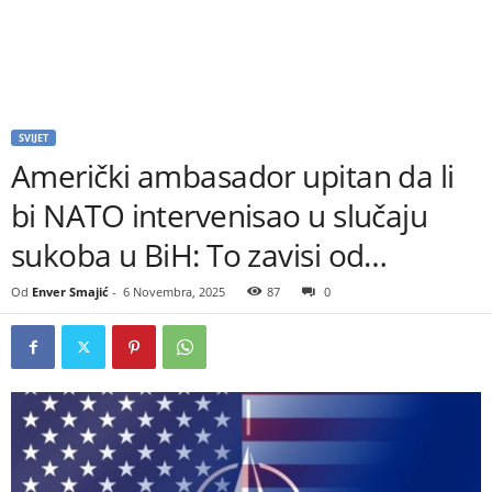
SVIJET
Američki ambasador upitan da li
bi NATO intervenisao u slučaju
sukoba u BiH: To zavisi od…
Od
Enver Smajić
-
6 Novembra, 2025
87
0