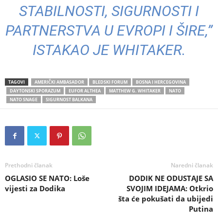
STABILNOSTI, SIGURNOSTI I
PARTNERSTVA U EVROPI I ŠIRE,”
ISTAKAO JE WHITAKER.
TAGOVI
AMERIČKI AMBASADOR
BLEDSKI FORUM
BOSNA I HERCEGOVINA
DAYTONSKI SPORAZUM
EUFOR ALTHEA
MATTHEW G. WHITAKER
NATO
NATO SNAGE
SIGURNOST BALKANA
Prethodni članak
Naredni članak
OGLASIO SE NATO: Loše
DODIK NE ODUSTAJE SA
vijesti za Dodika
SVOJIM IDEJAMA: Otkrio
šta će pokušati da ubijedi
Putina