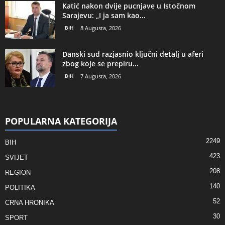
Katić nakon dvije pucnjave u Istočnom
Sarajevu: „I ja sam kao...
BIH
8 Augusta, 2026
Danski sud razjasnio ključni detalj u aferi
zbog koje se prepiru...
BIH
7 Augusta, 2026
POPULARNA KATEGORIJA
2249
BIH
423
SVIJET
208
REGION
140
POLITIKA
52
CRNA HRONIKA
30
SPORT